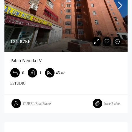
121,875€‎
Pablo Neruda IV
0
1
45
m²
ESTUDIO
CUBEL Real Estate
hace 2 años