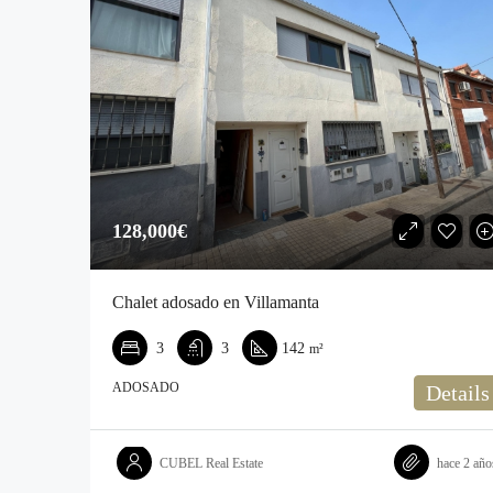
128,000€‎
Chalet adosado en Villamanta
3
3
142
m²
ADOSADO
Details
CUBEL Real Estate
hace 2 año