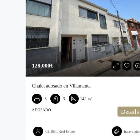
128,000€‎
Chalet adosado en Villamanta
3
3
142
m²
ADOSADO
Details
CUBEL Real Estate
hace 2 año