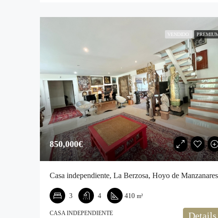
VENDIDO
PREMIU
850,000€‎
Casa independiente, La Berzosa, Hoyo de Manzanares
3
4
410
m²
CASA INDEPENDIENTE
Details