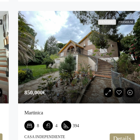
M
VENDIDO
PREMIUM
850,000€‎
Martinica
8
4
394
CASA INDEPENDIENTE
Details