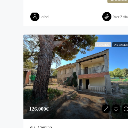
cubel
hace 2 año
VENDIDO
INVERSIÓ
126,000€‎
Vial Camino