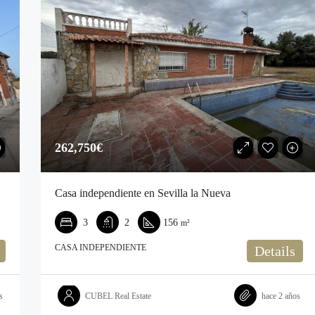
262,750€‎
Casa independiente en Sevilla la Nueva
3
2
156
m²
CASA INDEPENDIENTE
Details
s
CUBEL Real Estate
hace 2 años