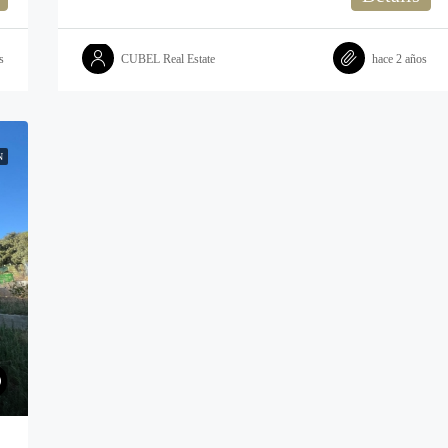
s
CUBEL Real Estate
hace 2 años
N