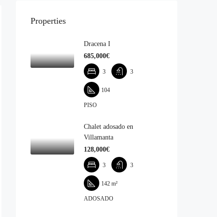
Properties
Dracena I
685,000€‎
3
3
104
PISO
Chalet adosado en
Villamanta
128,000€‎
3
3
142
m²
ADOSADO