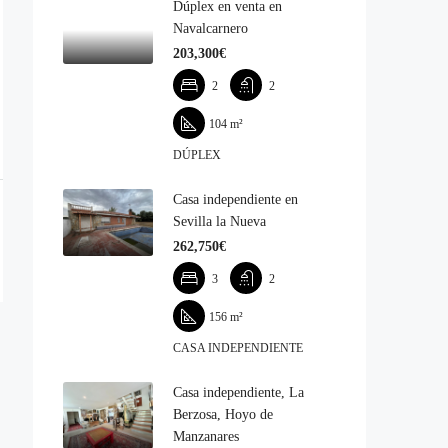
Dúplex en venta en
Navalcarnero
203,300€‎
2
2
104
m²
DÚPLEX
Casa independiente en
Sevilla la Nueva
262,750€‎
3
2
156
m²
CASA INDEPENDIENTE
Casa independiente, La
Berzosa, Hoyo de
Manzanares