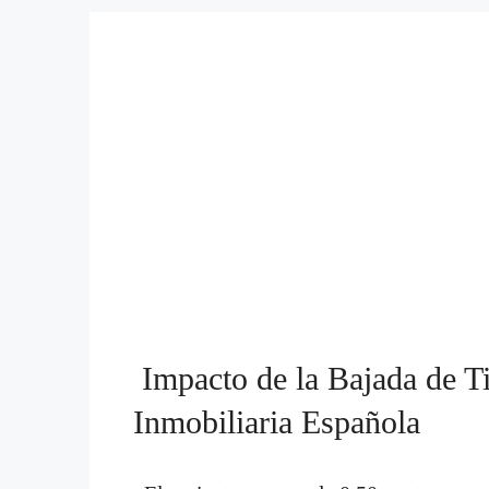
Impacto de la Bajada de Ti
Inmobiliaria Española
El reciente recorte de 0,50 puntos porce
Reserva Federal (Fed) en septiembre de 
expectativas de los mercados financiero
no solo refleja una moderación de la in
desencadenar un cambio en las políticas 
hace 2 años
Business
,
Real 