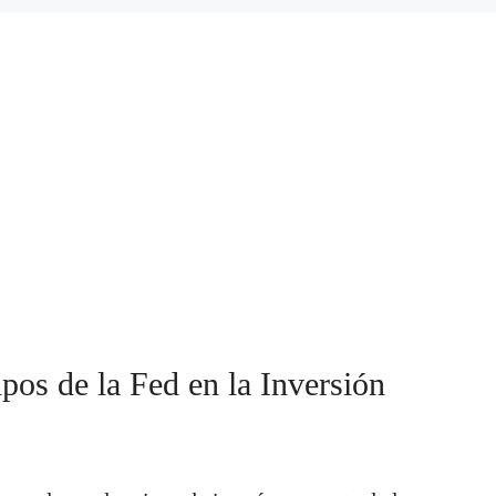
pos de la Fed en la Inversión
ntuales en los tipos de interés por parte de la
2024 ha provocado un giro significativo en las
s globales. Esta medida, la primera en cuatro años,
flación en EE. UU., sino que también podría
del...
Estate
,
Tipos de interés
0
Lee mas