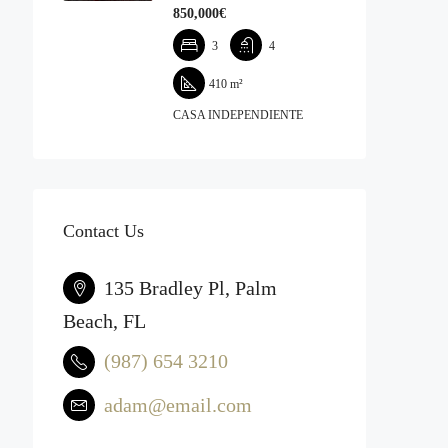
850,000€‎
3
4
410
m²
CASA INDEPENDIENTE
Contact Us
135 Bradley Pl, Palm
Beach, FL
(987) 654 3210
adam@email.com