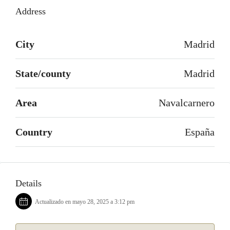
Address
City
Madrid
State/county
Madrid
Area
Navalcarnero
Country
España
Details
Actualizado en mayo 28, 2025 a 3:12 pm