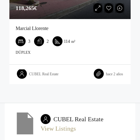
118,265€‎
Marcial Llorente
3
2
114
m²
DÚPLEX
CUBEL Real Estate
hace 2 años
CUBEL Real Estate
View Listings